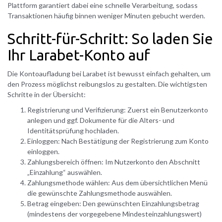
Plattform garantiert dabei eine schnelle Verarbeitung, sodass
Transaktionen häufig binnen weniger Minuten gebucht werden.
Schritt-für-Schritt: So laden Sie
Ihr Larabet-Konto auf
Die Kontoaufladung bei Larabet ist bewusst einfach gehalten, um
den Prozess möglichst reibungslos zu gestalten. Die wichtigsten
Schritte in der Übersicht:
Registrierung und Verifizierung: Zuerst ein Benutzerkonto
anlegen und ggf. Dokumente für die Alters- und
Identitätsprüfung hochladen.
Einloggen: Nach Bestätigung der Registrierung zum Konto
einloggen.
Zahlungsbereich öffnen: Im Nutzerkonto den Abschnitt
„Einzahlung“ auswählen.
Zahlungsmethode wählen: Aus dem übersichtlichen Menü
die gewünschte Zahlungsmethode auswählen.
Betrag eingeben: Den gewünschten Einzahlungsbetrag
(mindestens der vorgegebene Mindesteinzahlungswert)