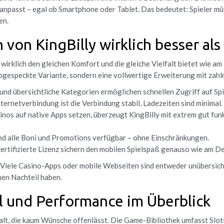
anpasst – egal ob Smartphone oder Tablet. Das bedeutet: Spieler 
en.
n von KingBilly wirklich besser al
wirklich den gleichen Komfort und die gleiche Vielfalt bietet wie am 
 abgespeckte Variante, sondern eine vollwertige Erweiterung mit zahl
nd übersichtliche Kategorien ermöglichen schnellen Zugriff auf Spi
ernetverbindung ist die Verbindung stabil, Ladezeiten sind minimal.
nos auf native Apps setzen, überzeugt KingBilly mit extrem gut fun
d alle Boni und Promotions verfügbar – ohne Einschränkungen.
zertifizierte Lizenz sichern den mobilen Spielspaß genauso wie am D
: Viele Casino-Apps oder mobile Webseiten sind entweder unübersicht
inen Nachteil haben.
l und Performance im Überblick
falt, die kaum Wünsche offenlässt. Die Game-Bibliothek umfasst Slot