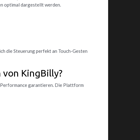
n optimal dargestellt werden.
sich die Steuerung perfekt an Touch-Gesten
 von KingBilly?
e Performance garantieren. Die Plattform