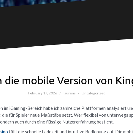
 die mobile Version von Kin
February 17, 2026
laurens
Uncategorized
n im iGaming-Bereich habe ich zahlreiche Plattformen analysiert und
, die für Spieler neue Maßstäbe setzt. Wer flexibel von unterwegs spi
sondern auch durch eine flüssige Nutzererfahrung besticht.
asino
fällt die schnelle Ladezeit und intuitive Bedienung auf. Die mobil