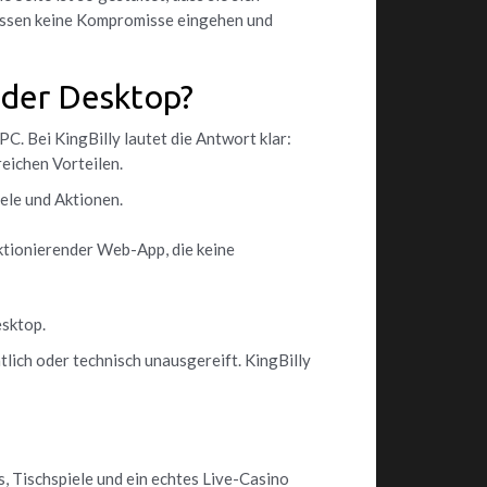
müssen keine Kompromisse eingehen und
s der Desktop?
PC. Bei KingBilly lautet die Antwort klar:
reichen Vorteilen.
ele und Aktionen.
ktionierender Web-App, die keine
esktop.
lich oder technisch unausgereift. KingBilly
s, Tischspiele und ein echtes Live-Casino