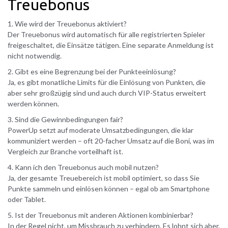
Treuebonus
1. Wie wird der Treuebonus aktiviert?
Der Treuebonus wird automatisch für alle registrierten Spieler
freigeschaltet, die Einsätze tätigen. Eine separate Anmeldung ist
nicht notwendig.
2. Gibt es eine Begrenzung bei der Punkteeinlösung?
Ja, es gibt monatliche Limits für die Einlösung von Punkten, die
aber sehr großzügig sind und auch durch VIP-Status erweitert
werden können.
3. Sind die Gewinnbedingungen fair?
PowerUp setzt auf moderate Umsatzbedingungen, die klar
kommuniziert werden – oft 20-facher Umsatz auf die Boni, was im
Vergleich zur Branche vorteilhaft ist.
4. Kann ich den Treuebonus auch mobil nutzen?
Ja, der gesamte Treuebereich ist mobil optimiert, so dass Sie
Punkte sammeln und einlösen können – egal ob am Smartphone
oder Tablet.
5. Ist der Treuebonus mit anderen Aktionen kombinierbar?
In der Regel nicht, um Missbrauch zu verhindern. Es lohnt sich aber,