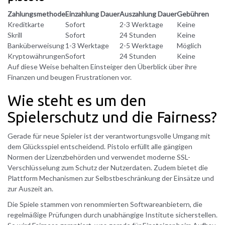
Zahlungsmethode
Einzahlung Dauer
Auszahlung Dauer
Gebühren
Kreditkarte
Sofort
2-3 Werktage
Keine
Skrill
Sofort
24 Stunden
Keine
Banküberweisung
1-3 Werktage
2-5 Werktage
Möglich
Kryptowährungen
Sofort
24 Stunden
Keine
Auf diese Weise behalten Einsteiger den Überblick über ihre
Finanzen und beugen Frustrationen vor.
Wie steht es um den
Spielerschutz und die Fairness?
Gerade für neue Spieler ist der verantwortungsvolle Umgang mit
dem Glücksspiel entscheidend. Pistolo erfüllt alle gängigen
Normen der Lizenzbehörden und verwendet moderne SSL-
Verschlüsselung zum Schutz der Nutzerdaten. Zudem bietet die
Plattform Mechanismen zur Selbstbeschränkung der Einsätze und
zur Auszeit an.
Die Spiele stammen von renommierten Softwareanbietern, die
regelmäßige Prüfungen durch unabhängige Institute sicherstellen.