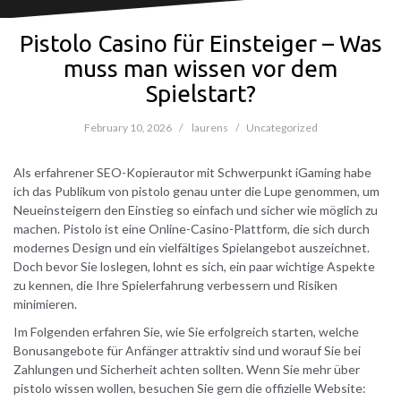
Pistolo Casino für Einsteiger – Was
muss man wissen vor dem
Spielstart?
February 10, 2026
laurens
Uncategorized
Als erfahrener SEO-Kopierautor mit Schwerpunkt iGaming habe
ich das Publikum von pistolo genau unter die Lupe genommen, um
Neueinsteigern den Einstieg so einfach und sicher wie möglich zu
machen. Pistolo ist eine Online-Casino-Plattform, die sich durch
modernes Design und ein vielfältiges Spielangebot auszeichnet.
Doch bevor Sie loslegen, lohnt es sich, ein paar wichtige Aspekte
zu kennen, die Ihre Spielerfahrung verbessern und Risiken
minimieren.
Im Folgenden erfahren Sie, wie Sie erfolgreich starten, welche
Bonusangebote für Anfänger attraktiv sind und worauf Sie bei
Zahlungen und Sicherheit achten sollten. Wenn Sie mehr über
pistolo wissen wollen, besuchen Sie gern die offizielle Website: