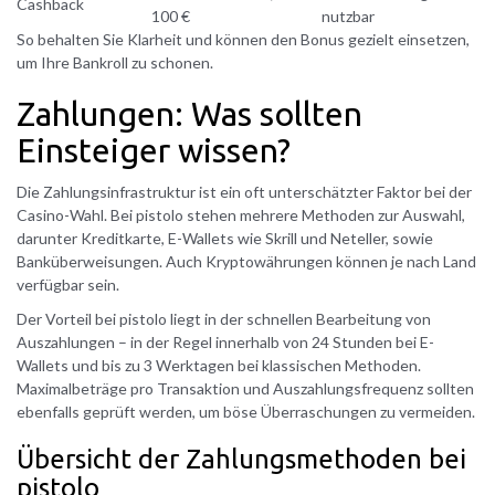
Cashback
100 €
nutzbar
So behalten Sie Klarheit und können den Bonus gezielt einsetzen,
um Ihre Bankroll zu schonen.
Zahlungen: Was sollten
Einsteiger wissen?
Die Zahlungsinfrastruktur ist ein oft unterschätzter Faktor bei der
Casino-Wahl. Bei pistolo stehen mehrere Methoden zur Auswahl,
darunter Kreditkarte, E-Wallets wie Skrill und Neteller, sowie
Banküberweisungen. Auch Kryptowährungen können je nach Land
verfügbar sein.
Der Vorteil bei pistolo liegt in der schnellen Bearbeitung von
Auszahlungen – in der Regel innerhalb von 24 Stunden bei E-
Wallets und bis zu 3 Werktagen bei klassischen Methoden.
Maximalbeträge pro Transaktion und Auszahlungsfrequenz sollten
ebenfalls geprüft werden, um böse Überraschungen zu vermeiden.
Übersicht der Zahlungsmethoden bei
pistolo