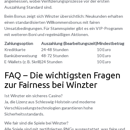
angemessen, wobei Verifizierungsprozesse vor der ersten
Auszahlung Standard sind.
Beim Bonus zeigt sich Winzter übersichtlich: Neukunden erhalten
einen standardisierten Willkommensbonus mit fairen
Umsatzbedingungen. Für Stammspieler gibt es ein VIP-Programm
mit weiteren Boni und regelmäßigen Aktionen.
Zahlungsoption
Auszahlung (Bearbeitungszeit)
Mindestbetrag
Kreditkarte
24-48 Stunden
10 Euro
Banküberweisung
48-72 Stunden
10 Euro
E-Wallets (z. B. Skrill)
24 Stunden
10 Euro
FAQ – Die wichtigsten Fragen
zur Fairness bei Winzter
Ist Winzter ein sicheres Casino?
Ja, die Lizenz aus Schleswig-Holstein und moderne
Verschlüsselungstechnologien garantieren hohe
Sicherheitsstandards.
Wie fair sind die Spiele bei Winzter?
Alle Spiele sind mit zertifizierten RNGs ausgestattet, was faire und