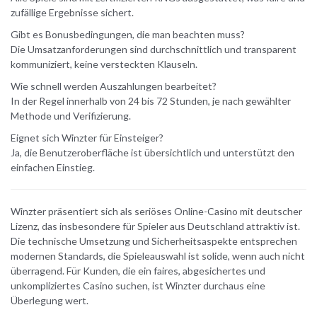
zufällige Ergebnisse sichert.
Gibt es Bonusbedingungen, die man beachten muss?
Die Umsatzanforderungen sind durchschnittlich und transparent
kommuniziert, keine versteckten Klauseln.
Wie schnell werden Auszahlungen bearbeitet?
In der Regel innerhalb von 24 bis 72 Stunden, je nach gewählter
Methode und Verifizierung.
Eignet sich Winzter für Einsteiger?
Ja, die Benutzeroberfläche ist übersichtlich und unterstützt den
einfachen Einstieg.
Winzter präsentiert sich als seriöses Online-Casino mit deutscher
Lizenz, das insbesondere für Spieler aus Deutschland attraktiv ist.
Die technische Umsetzung und Sicherheitsaspekte entsprechen
modernen Standards, die Spieleauswahl ist solide, wenn auch nicht
überragend. Für Kunden, die ein faires, abgesichertes und
unkompliziertes Casino suchen, ist Winzter durchaus eine
Überlegung wert.