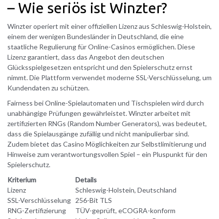
– Wie seriös ist Winzter?
Winzter operiert mit einer offiziellen Lizenz aus Schleswig-Holstein,
einem der wenigen Bundesländer in Deutschland, die eine
staatliche Regulierung für Online-Casinos ermöglichen. Diese
Lizenz garantiert, dass das Angebot den deutschen
Glücksspielgesetzen entspricht und den Spielerschutz ernst
nimmt. Die Plattform verwendet moderne SSL-Verschlüsselung, um
Kundendaten zu schützen.
Fairness bei Online-Spielautomaten und Tischspielen wird durch
unabhängige Prüfungen gewährleistet. Winzter arbeitet mit
zertifizierten RNGs (Random Number Generators), was bedeutet,
dass die Spielausgänge zufällig und nicht manipulierbar sind.
Zudem bietet das Casino Möglichkeiten zur Selbstlimitierung und
Hinweise zum verantwortungsvollen Spiel – ein Pluspunkt für den
Spielerschutz.
Kriterium
Details
Lizenz
Schleswig-Holstein, Deutschland
SSL-Verschlüsselung
256-Bit TLS
RNG-Zertifizierung
TÜV-geprüft, eCOGRA-konform