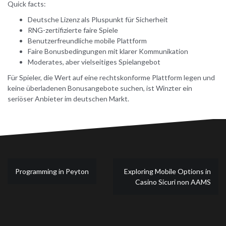
Quick facts:
Deutsche Lizenz als Pluspunkt für Sicherheit
RNG-zertifizierte faire Spiele
Benutzerfreundliche mobile Plattform
Faire Bonusbedingungen mit klarer Kommunikation
Moderates, aber vielseitiges Spielangebot
Für Spieler, die Wert auf eine rechtskonforme Plattform legen und
keine überladenen Bonusangebote suchen, ist Winzter ein
seriöser Anbieter im deutschen Markt.
Post
Programming in Peyton
Exploring Mobile Options in
navigation
Casino Sicuri non AAMS