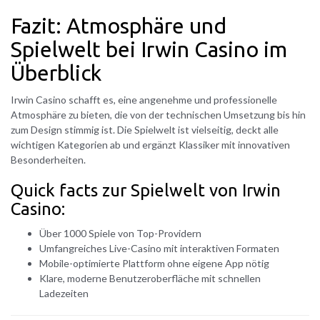
Fazit: Atmosphäre und
Spielwelt bei Irwin Casino im
Überblick
Irwin Casino schafft es, eine angenehme und professionelle
Atmosphäre zu bieten, die von der technischen Umsetzung bis hin
zum Design stimmig ist. Die Spielwelt ist vielseitig, deckt alle
wichtigen Kategorien ab und ergänzt Klassiker mit innovativen
Besonderheiten.
Quick facts zur Spielwelt von Irwin
Casino:
Über 1000 Spiele von Top-Providern
Umfangreiches Live-Casino mit interaktiven Formaten
Mobile-optimierte Plattform ohne eigene App nötig
Klare, moderne Benutzeroberfläche mit schnellen
Ladezeiten